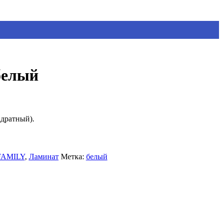
белый
адратный).
AMILY
,
Ламинат
Метка:
белый