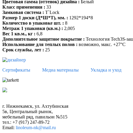
Цветовая гамма (оттенок) дизайна :
Белый
Класс применения :
33
Замковая система :
T`Lock
Размер 1 доски (Д*Ш*Т), мм. :
1292*194*8
Количество в упаковке шт. :
8
Метраж 1 упаковки (кв.м.) :
2,005
Вес 1 кв.м., кг :
6,8
Дополнительное защитное покрытие :
Технология Tech3S-защ
Использование для теплых полов :
возможно, макс. +27°С
Срок службы, лет :
25
Сертификаты
Медиа материалы
Укладка и уход
г. Нижнекамск, ул. Ахтубинская
5в, Центральный рынок
,
мебельный ряд,
павильон №515
тел.: +7 (917) 247-89-72
Email:
linoleum-nk@mail.ru