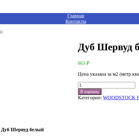
Главная
Контакты
ый
Дуб Шервуд 
863
₽
Цена указана за м2 (метр кв
Количество
товара
В корзину
Дуб
Категории:
WOODSTOCK F
Шервуд
белый
 Дуб Шервуд белый