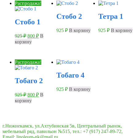
Распродажа!
Стобо 2
Тетра 1
Стобо 1
925
₽
В корзину
925
₽
В корзину
Первоначальная
Текущая
925
₽
800
₽
В
цена
цена:
корзину
составляла
800 ₽.
925 ₽.
Распродажа!
Тобаго 4
Тобаго 2
925
₽
В корзину
Первоначальная
Текущая
925
₽
800
₽
В
цена
цена:
корзину
составляла
800 ₽.
925 ₽.
г.Нижнекамск, ул.Ахтубинская 5в, Центральный рынок,
мебельный ряд, павильон №515, тел.: +7 (917) 247-89-72,
Email: linoleum-nk@mail.ru